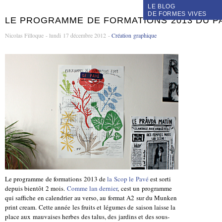
LE BLOG
DE FORMES VIVES
LE PROGRAMME DE FORMATIONS 2013 DU P
Nicolas Filloque - lundi 17 décembre 2012 -
Création graphique
Le programme de formations 2013 de
la Scop le Pavé
est sorti
depuis bientôt 2 mois.
Comme lan dernier
, cest un programme
qui saffiche en calendrier au verso, au format A2 sur du Munken
print cream. Cette année les fruits et légumes de saison laisse la
place aux mauvaises herbes des talus, des jardins et des sous-