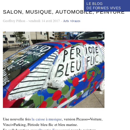
LE BLOG
DE FORMES VIVES
SALON, MUSIQUE, AUTOMOBILE, PEINTURE
Geoffroy Pithon - vendredi 14 avril 2017 -
Arts vivaces
Une nouvelle fois
la caisse à musique
, version Picasso=Voiture,
Vinci=Parking, Période bleu flic et bleu marine.
En collaboration avec
Quentin Faucompré
pour la peinture